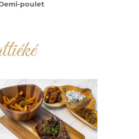
Demi-poulet
ttiéké