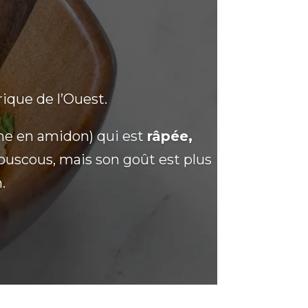
rique de l’Ouest.
che en amidon) qui est
râpée,
couscous, mais son goût est plus
.