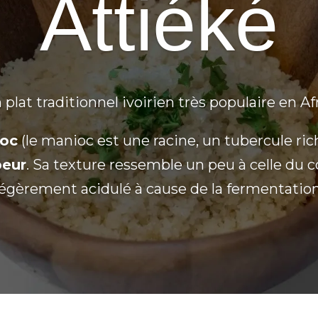
Attiéké
 plat traditionnel ivoirien très populaire en Af
ioc
(le manioc est une racine, un tubercule ri
peur
. Sa texture ressemble un peu à celle du 
légèrement acidulé à cause de la fermentation