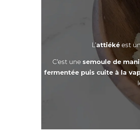
L’
attiéké
est un
C’est une
semoule de man
fermentée puis cuite à la va